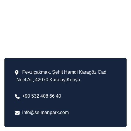
Spor
Kent Mobilyaları
İletişim Bilgileri
Fevziçakmak, Şehit Hamdi Karagöz Cad
No:4 Ac, 42070 Karatay|Konya
+90 532 408 66 40
info@selmanpark.com