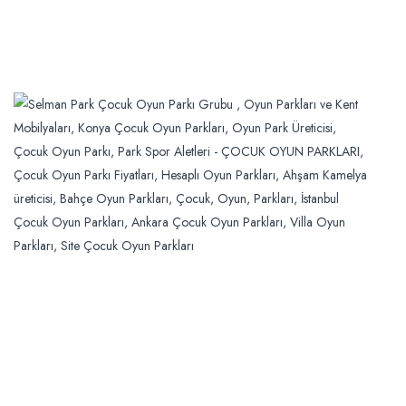
Selman Park 25 yıllık birikimi ile polietilen rotasyon
makine kalıp ürünleri, iç ve dış mekân çocuk oyun
grupları, kent mobilyaları ile 200’den fazla kalıp çeşidi
ile sürekli ileriye doğru gelişim içerisindedir.