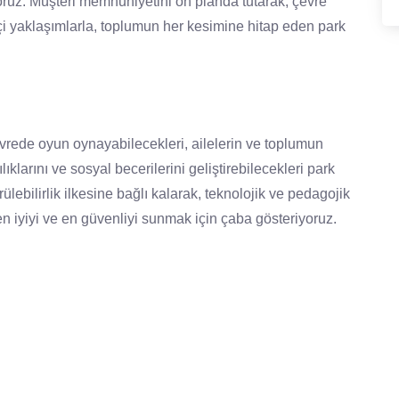
oruz. Müşteri memnuniyetini ön planda tutarak, çevre
çi yaklaşımlarla, toplumun her kesimine hitap eden park
evrede oyun oynayabilecekleri, ailelerin ve toplumun
ıklarını ve sosyal becerilerini geliştirebilecekleri park
lebilirlik ilkesine bağlı kalarak, teknolojik ve pedagojik
n iyiyi ve en güvenliyi sunmak için çaba gösteriyoruz.