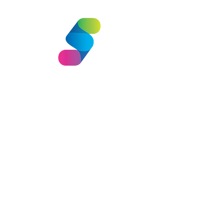
Selman Park 25 yıllık birikimi ile polietilen
rotasyon makine kalıp ürünleri, iç ve dış mekân
çocuk oyun grupları, kent mobilyaları ile 200’d
fazla kalıp çeşidi ile sürekli ileriye doğru gelişi
içerisindedir.